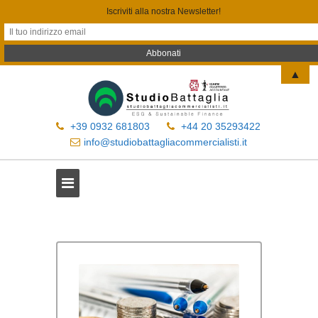
Iscriviti alla nostra Newsletter!
▲
+39 0932 681803
+44 20 35293422
info@studiobattagliacommercialisti.it