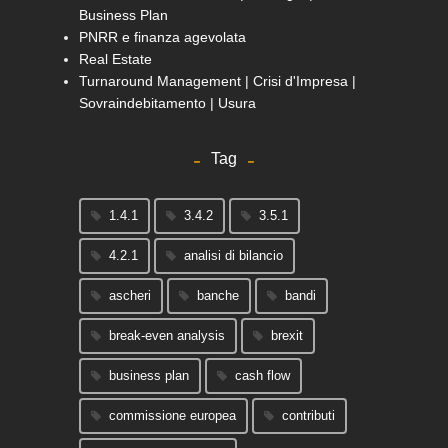
Business Plan
PNRR e finanza agevolata
Real Estate
Turnaround Management | Crisi d'Impresa |
Sovraindebitamento | Usura
Tag
1.4.1
3.4.2
3.5.1
4.2.1
analisi di bilancio
ascheri
banche
bandi
break-even analysis
brexit
business plan
cash flow
commissione europea
contributi