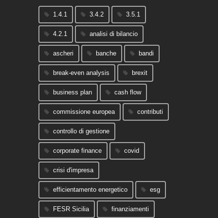
1.4.1
3.4.2
3.5.1
4.2.1
analisi di bilancio
ascheri
banche
bandi
break-even analysis
brexit
business plan
cash flow
commissione europea
contributi
controllo di gestione
corporate finance
covid
crisi d'impresa
efficientamento energetico
esg
FESR Sicilia
finanziamenti