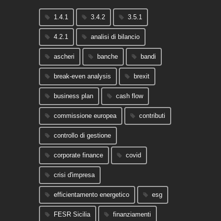
1.4.1
3.4.2
3.5.1
4.2.1
analisi di bilancio
ascheri
banche
bandi
break-even analysis
brexit
business plan
cash flow
commissione europea
contributi
controllo di gestione
corporate finance
covid
crisi d'impresa
efficientamento energetico
esg
FESR Sicilia
finanziamenti