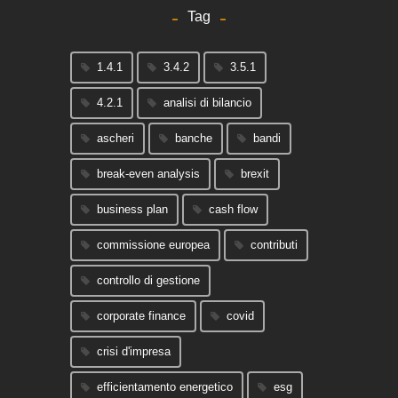
Tag
1.4.1
3.4.2
3.5.1
4.2.1
analisi di bilancio
ascheri
banche
bandi
break-even analysis
brexit
business plan
cash flow
commissione europea
contributi
controllo di gestione
corporate finance
covid
crisi d'impresa
efficientamento energetico
esg