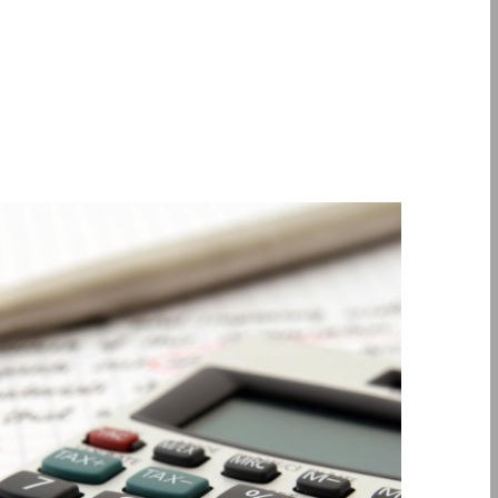
secondo della nostra mini-serie “Un’impresa chiede […]
Battaglia Commercialisti. Questo episodio è il
l’internazionalizzazione, prodotto dallo Studio
finanza aziendale e alla fiscalità per
Episodio n° 12 del nostro podcast dedicato alla