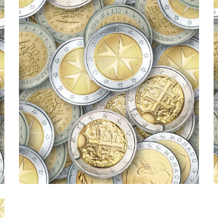
programmazione […]
Questo è l’ultimo episodio prima della pausa estiva. La
prodotto dallo Studio Battaglia Commercialisti.
aziendale e alla fiscalità per l’internazionalizzazione,
Episodio n° 7 del nostro podcast dedicato alla finanza
Assegni e cambiali internazionali.
pagamento internazionali (p3).
Podcast 007. Strumenti di