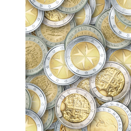
iniziamo una […]
iscrivervi al Podcast qui. Con questo nuovo episodio
prodotto dallo Studio Battaglia Commercialisti. Potete
aziendale e alla fiscalità per l’internazionalizzazione,
Episodio n° 5 del podcast dedicato alla finanza
rischio
pagamento internazionali (p1). Il
Podcast 005. Strumenti di