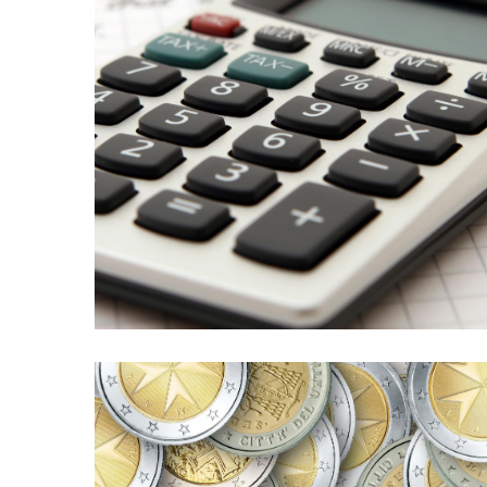
Battaglia Commercialisti. In questo episodio,
l’internazionalizzazione, prodotto dallo Studio
finanza aziendale e alla fiscalità per
Episodio n° 11 del nostro podcast dedicato alla
un prestito (p1)
Podcast 011. Un’impresa chiede