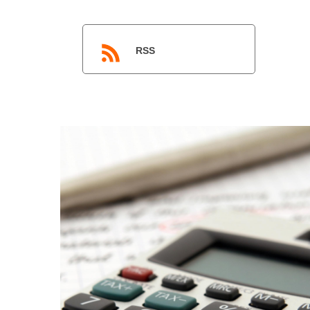
RSS
l’ultimo della nostra mini-serie […]
Battaglia Commercialisti. Questo episodio è il quarto e
l’internazionalizzazione, prodotto dallo Studio
finanza aziendale e alla fiscalità per
Episodio n° 14 del nostro podcast dedicato alla