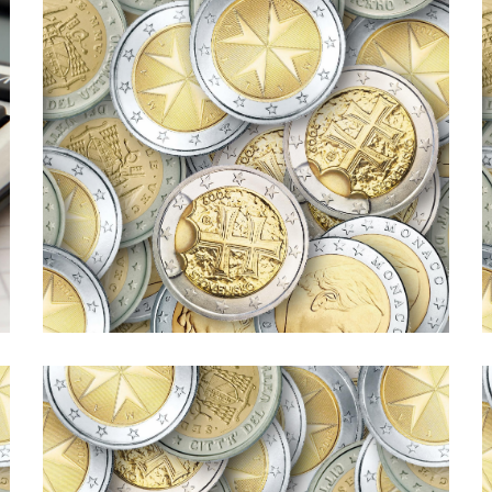
l’internazionalizzazione, prodotto dallo Studio
finanza aziendale e alla fiscalità per
Episodio n° 10 del nostro podcast dedicato alla
servizi di Sace (Simest)
pagamento internazionali (p6). I
Podcast 010. Strumenti di