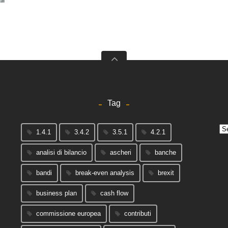
Tag
Arc
1.4.1
3.4.2
3.5.1
4.2.1
analisi di bilancio
ascheri
banche
bandi
break-even analysis
brexit
business plan
cash flow
commissione europea
contributi