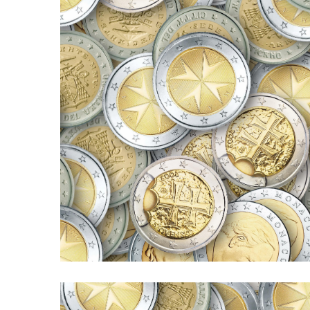
estiva. Questo […]
Battaglia Commercialisti, e il primo dopo la pausa
l’internazionalizzazione, prodotto dallo Studio
alla finanza aziendale e alla fiscalità per
Questo è l’episodio n° 8 del nostro podcast dedicato
lettera di credito.
pagamento internazionali (p4). La
Podcast 008. Strumenti di