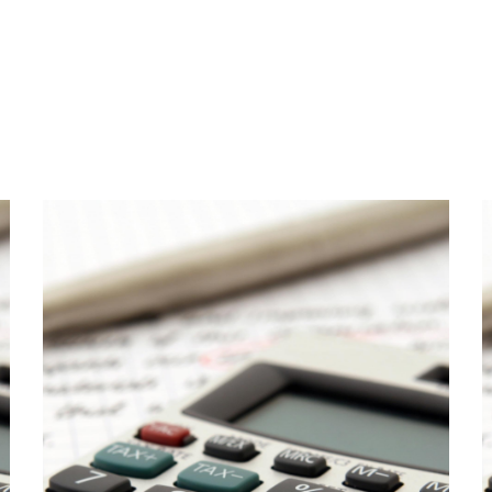
della nostra mini-serie “Un’impresa chiede […]
Battaglia Commercialisti. Questo episodio è il terzo
l’internazionalizzazione, prodotto dallo Studio
finanza aziendale e alla fiscalità per
Episodio n° 13 del nostro podcast dedicato alla