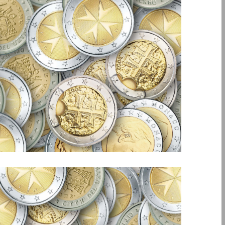
prodotto dallo Studio Battaglia Commercialisti.
aziendale e alla fiscalità per l’internazionalizzazione,
Episodio n° 9 del nostro podcast dedicato alla finanza
Forfaiting e factoring.
pagamento internazionali (p5).
Podcast 009. Strumenti di