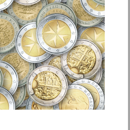
Questo episodio fa parte di una piccola serie in cui […]
prodotto dallo Studio Battaglia Commercialisti.
aziendale e alla fiscalità per l’internazionalizzazione,
Episodio n° 6 del nostro podcast dedicato alla finanza
bonifico internazionale
pagamento internazionali (p2). Il
Podcast 006. Strumenti di