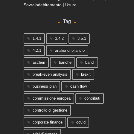
Sovraindebitamento | Usura
Tag
1.4.1
3.4.2
3.5.1
4.2.1
analisi di bilancio
ascheri
banche
bandi
break-even analysis
brexit
business plan
cash flow
commissione europea
contributi
controllo di gestione
corporate finance
covid