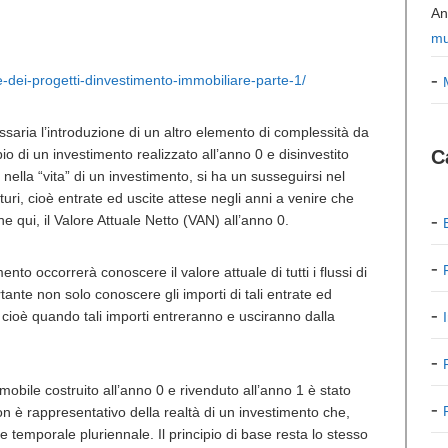
An
mu
ne-dei-progetti-dinvestimento-immobiliare-parte-1/
saria l’introduzione di un altro elemento di complessità da
io di un investimento realizzato all’anno 0 e disinvestito
C
, nella “vita” di un investimento, si ha un susseguirsi nel
turi, cioè entrate ed uscite attese negli anni a venire che
 qui, il Valore Attuale Netto (VAN) all’anno 0.
nto occorrerà conoscere il valore attuale di tutti i flussi di
ante non solo conoscere gli importi di tali entrate ed
 cioè quando tali importi entreranno e usciranno dalla
mmobile costruito all’anno 0 e rivenduto all’anno 1 è stato
non è rappresentativo della realtà di un investimento che,
 temporale pluriennale. Il principio di base resta lo stesso