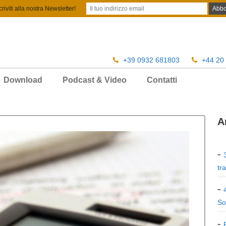
criviti alla nostra Newsletter!
+39 0932 681803
+44 20
Download
Podcast & Video
Contatti
A
tr
So