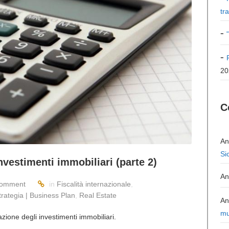
tr
20
C
An
Si
nvestimenti immobiliari (parte 2)
An
omment
in
Fiscalità internazionale
,
Strategia | Business Plan
,
Real Estate
An
mu
zione degli investimenti immobiliari.