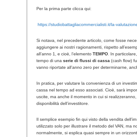
Per la prima parte clicca qui:
https://studiobattagliacommercialisti.it/la-valutazio
Si notava, nel precedente articolo, come fosse neces
aggiungere ai nostri ragionamenti, rispetto all’esemp
all’anno 1, e cioè, l’elemento
TEMPO
. In particolare
tempo di una
serie di flussi di cassa
(cash flow) fu
vanno riportate all’anno zero per determinarne, anche
In pratica, per valutare la convenienza di un investime
cassa nel tempo ad esso associati. Cioè, sarà import
uscite, ma anche il momento in cui si realizzeranno,
disponibilità dell’investitore.
Il semplice esempio fin qui visto della vendita dell’i
utilizzato solo per illustrare il metodo del VAN, ma 
normalmente, si esplica quasi sempre in un orizzonte