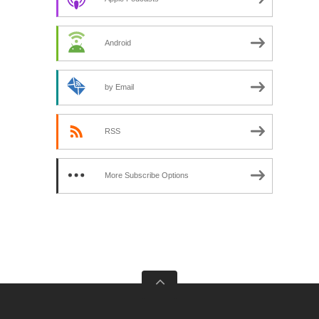
Android
by Email
RSS
More Subscribe Options