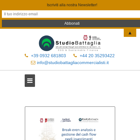
Iscriviti alla nostra Newsletter!
▲
+39 0932 681803
+44 20 35293422
info@studiobattagliacommercialisti.it