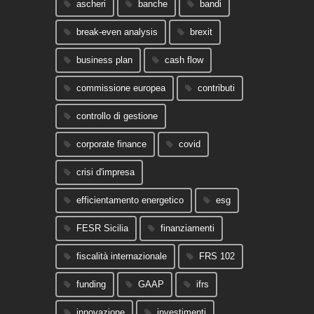
ascheri
banche
bandi
break-even analysis
brexit
business plan
cash flow
commissione europea
contributi
controllo di gestione
corporate finance
covid
crisi d'impresa
efficientamento energetico
esg
FESR Sicilia
finanziamenti
fiscalità internazionale
FRS 102
funding
GAAP
ifrs
innovazione
investimenti