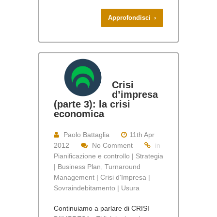
Approfondisci ›
Crisi
d’impresa
(parte 3): la crisi
economica
Paolo Battaglia
11th Apr
2012
No Comment
in
Pianificazione e controllo | Strategia
| Business Plan
,
Turnaround
Management | Crisi d'Impresa |
Sovraindebitamento | Usura
Continuiamo a parlare di CRISI