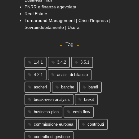
Business Plan
PNRR e finanza agevolata
Real Estate
Turnaround Management | Crisi d'Impresa |
Sovraindebitamento | Usura
Tag
1.4.1
3.4.2
3.5.1
4.2.1
analisi di bilancio
ascheri
banche
bandi
break-even analysis
brexit
business plan
cash flow
commissione europea
contributi
controllo di gestione