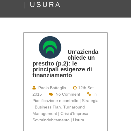
| USURA
Un’azienda
chiede un
prestito (p.2): le
principali esigenze di
finanziamento
Paolo Battaglia
12th Set
2015
No Comment
in
Pianificazione e controllo | Strategia
| Business Plan
,
Turnaround
Management | Crisi d'Impresa |
Sovraindebitamento | Usura