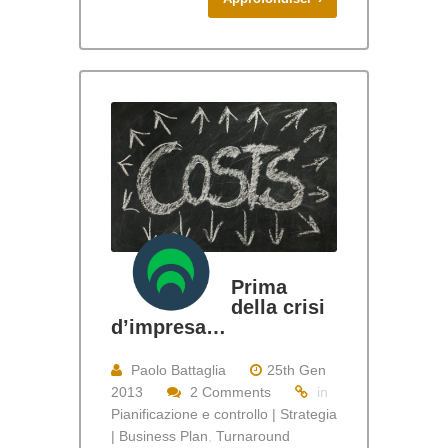
Prima
della crisi
d’impresa…
Paolo Battaglia
25th Gen
2013
2 Comments
in
Pianificazione e controllo | Strategia
| Business Plan
,
Turnaround