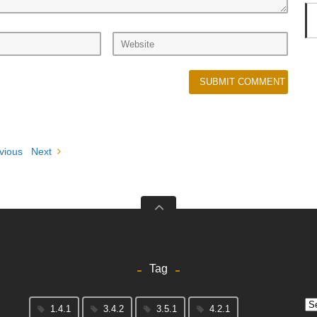
vious
Next
Tag
Arc
1.4.1
3.4.2
3.5.1
4.2.1