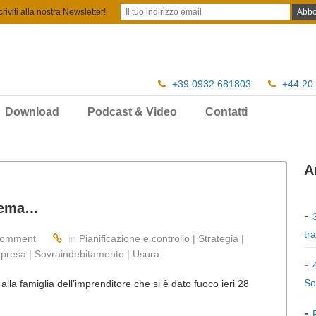
criviti alla nostra Newsletter!
+39 0932 681803
+44 20
Download
Podcast & Video
Contatti
A
trema…
tr
Comment
in
Pianificazione e controllo | Strategia |
presa | Sovraindebitamento | Usura
So
 alla famiglia dell’imprenditore che si è dato fuoco ieri 28