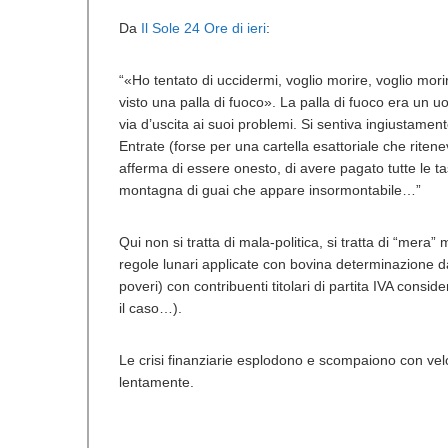
Da
Il Sole 24 Ore di ieri
:
“«Ho tentato di uccidermi, voglio morire, voglio mo
visto una palla di fuoco». La palla di fuoco era un
via d’uscita ai suoi problemi. Si sentiva ingiustamen
Entrate (forse per una cartella esattoriale che ritene
afferma di essere onesto, di avere pagato tutte le 
montagna di guai che appare insormontabile…”
Qui non si tratta di mala-politica, si tratta di “mera
regole lunari applicate con bovina determinazione da c
poveri) con contribuenti titolari di partita IVA consi
il caso…).
Le crisi finanziarie esplodono e scompaiono con vel
lentamente.