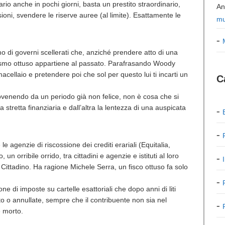
rio anche in pochi giorni, basta un prestito straordinario,
An
oni, svendere le riserve auree (al limite). Esattamente le
mu
mo di governi scellerati che, anziché prendere atto di una
mismo ottuso appartiene al passato. Parafrasando Woody
acellaio e pretendere poi che sol per questo lui ti incarti un
C
rovenendo da un periodo già non felice, non è cosa che si
la stretta finanziaria e dall’altra la lentezza di una auspicata
 le agenzie di riscossione dei crediti erariali (Equitalia,
un orribile orrido, tra cittadini e agenzie e istituti al loro
e Cittadino. Ha ragione Michele Serra, un fisco ottuso fa solo
one di imposte su cartelle esattoriali che dopo anni di liti
to o annullate, sempre che il contribuente non sia nel
e morto.