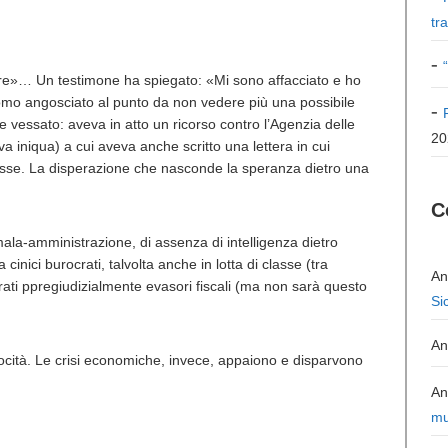
tr
rire»… Un testimone ha spiegato: «Mi sono affacciato e ho
 uomo angosciato al punto da non vedere più una possibile
te vessato: aveva in atto un ricorso contro l’Agenzia delle
20
va iniqua) a cui aveva anche scritto una lettera in cui
tasse. La disperazione che nasconde la speranza dietro una
C
” mala-amministrazione, di assenza di intelligenza dietro
inici burocrati, talvolta anche in lotta di classe (tra
An
derati ppregiudizialmente evasori fiscali (ma non sarà questo
Si
An
ocità. Le crisi economiche, invece, appaiono e disparvono
An
mu