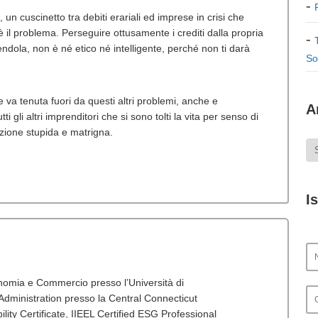
n cuscinetto tra debiti erariali ed imprese in crisi che
 il problema. Perseguire ottusamente i crediti dalla propria
dola, non è né etico né intelligente, perché non ti darà
So
e va tenuta fuori da questi altri problemi, anche e
A
ti gli altri imprenditori che si sono tolti la vita per senso di
azione stupida e matrigna.
I
onomia e Commercio presso l’Università di
dministration presso la Central Connecticut
lity Certificate, IIEEL Certified ESG Professional