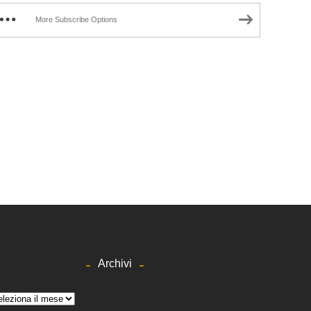
More Subscribe Options
Archivi
hivi