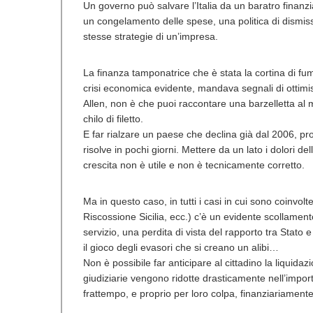
Un governo può salvare l’Italia da un baratro finanzia
un congelamento delle spese, una politica di dismissi
stesse strategie di un’impresa.
La finanza tamponatrice che è stata la cortina di fu
crisi economica evidente, mandava segnali di otti
Allen, non è che puoi raccontare una barzelletta al m
chilo di filetto.
E far rialzare un paese che declina già dal 2006, p
risolve in pochi giorni. Mettere da un lato i dolori del
crescita non è utile e non è tecnicamente corretto.
Ma in questo caso, in tutti i casi in cui sono coinvolte
Riscossione Sicilia, ecc.) c’è un evidente scollamento, 
servizio, una perdita di vista del rapporto tra Stato 
il gioco degli evasori che si creano un alibi…
Non è possibile far anticipare al cittadino la liquidazi
giudiziarie vengono ridotte drasticamente nell’impor
frattempo, e proprio per loro colpa, finanziariament