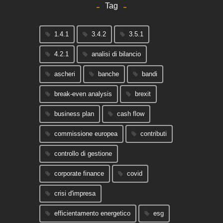
Tag
1.4.1
3.4.2
3.5.1
4.2.1
analisi di bilancio
ascheri
banche
bandi
break-even analysis
brexit
business plan
cash flow
commissione europea
contributi
controllo di gestione
corporate finance
covid
crisi d'impresa
efficientamento energetico
esg