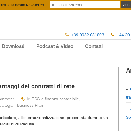
criviti alla nostra Newsletter!
+39 0932 681803
+44 20
Download
Podcast & Video
Contatti
A
ntaggi dei contratti di rete
tr
omment
in
ESG e finanza sostenibile
,
Strategia | Business Plan
So
articolare, all’internazionalizzazione, presentata durante un
cialisti di Ragusa.