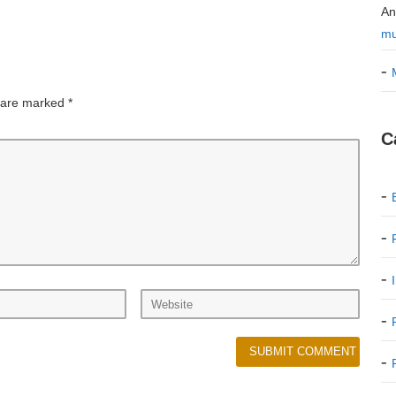
An
mu
s are marked
*
C