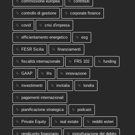
commissione europea
contributi
controllo di gestione
corporate finance
covid
crisi d'impresa
efficientamento energetico
esg
FESR Sicilia
finanziamenti
fiscalità internazionale
FRS 102
funding
GAAP
ifrs
innovazione
investimenti
invitalia
londra
pagamenti internazionali
pianificazione strategica
podcast
Private Equity
real estate
redditi esteri
rendiconto finanziario
ristrutturazione del debito