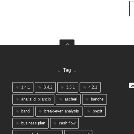
Tag
Arc
1.4.1
3.4.2
3.5.1
4.2.1
analisi di bilancio
ascheri
banche
bandi
break-even analysis
brexit
business plan
cash flow