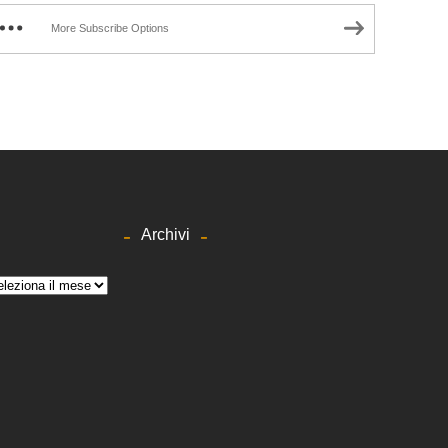
More Subscribe Options
Archivi
hivi