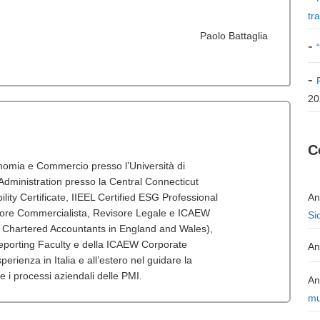
tr
Paolo Battaglia
20
C
onomia e Commercio presso l’Università di
dministration presso la Central Connecticut
lity Certificate, IIEEL Certified ESG Professional
An
tore Commercialista, Revisore Legale e ICAEW
Si
f Chartered Accountants in England and Wales),
porting Faculty e della ICAEW Corporate
An
erienza in Italia e all’estero nel guidare la
 e i processi aziendali delle PMI.
An
mu