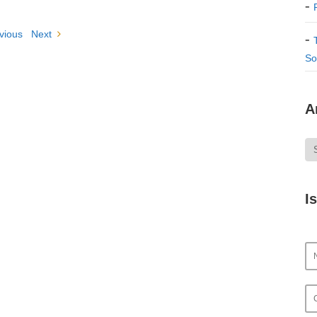
vious
Next
So
A
I