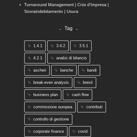
Turnaround Management | Crisi d'Impresa |
Sovraindebitamento | Usura
Tag
1.4.1
3.4.2
3.5.1
4.2.1
analisi di bilancio
ascheri
banche
bandi
break-even analysis
brexit
business plan
cash flow
commissione europea
contributi
controllo di gestione
corporate finance
covid