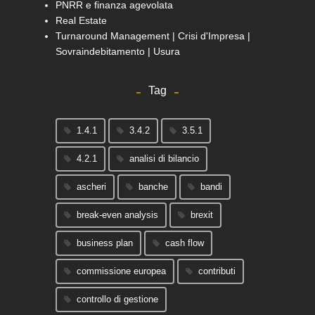
PNRR e finanza agevolata
Real Estate
Turnaround Management | Crisi d'Impresa |
Sovraindebitamento | Usura
Tag
1.4.1
3.4.2
3.5.1
4.2.1
analisi di bilancio
ascheri
banche
bandi
break-even analysis
brexit
business plan
cash flow
commissione europea
contributi
controllo di gestione