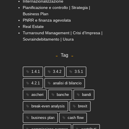
Internazionalizzazione
Pianificazione e controllo | Strategia |
Business Plan
PNRR e finanza agevolata
Real Estate
Turnaround Management | Crisi d'Impresa |
Sovraindebitamento | Usura
Tag
1.4.1
3.4.2
3.5.1
4.2.1
analisi di bilancio
ascheri
banche
bandi
break-even analysis
brexit
business plan
cash flow