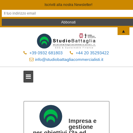
Iscriviti alla nostra Newsletter!
▲
+39 0932 681803
+44 20 35293422
info@studiobattagliacommercialisti.it
Impresa e
gestione
per obiettivi (3a ed