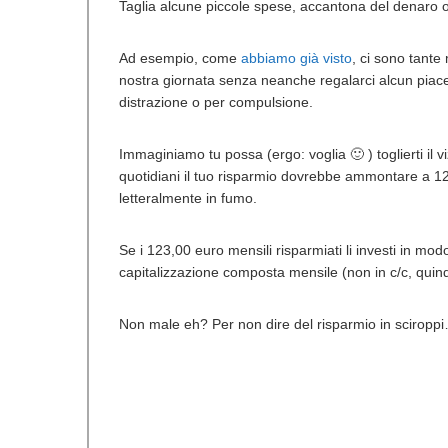
Taglia alcune piccole spese, accantona del denaro og
Ad esempio, come
abbiamo già visto
, ci sono tante
nostra giornata senza
neanche regalarci alcun piace
distrazione o per compulsione.
Immaginiamo tu possa (ergo: voglia 🙂 ) toglierti i
quotidiani il tuo risparmio dovrebbe ammontare a 1
letteralmente in fumo.
Se i 123,00 euro mensili risparmiati li investi in mo
capitalizzazione composta mensile (non in c/c, quind
Non male eh? Per non dire del risparmio in sciropp