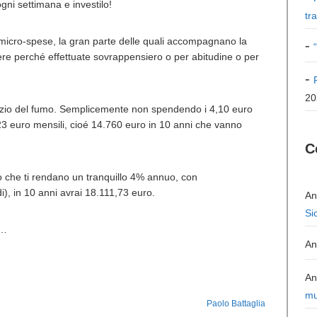
ni settimana e investilo!
tr
 micro-spese, la gran parte delle quali accompagnano la
re perché effettuate sovrappensiero o per abitudine o per
20
l vizio del fumo. Semplicemente non spendendo i 4,10 euro
23 euro mensili, cioé 14.760 euro in 10 anni che vanno
C
do che ti rendano un tranquillo 4% annuo, con
i), in 10 anni avrai 18.111,73 euro.
An
Si
i…
An
An
mu
Paolo Battaglia