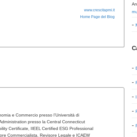
An
www.crescitapmi.it
mu
Home Page del Blog
C
onomia e Commercio presso l’Università di
dministration presso la Central Connecticut
lity Certificate, IIEEL Certified ESG Professional
tore Commercialista, Revisore Legale e ICAEW