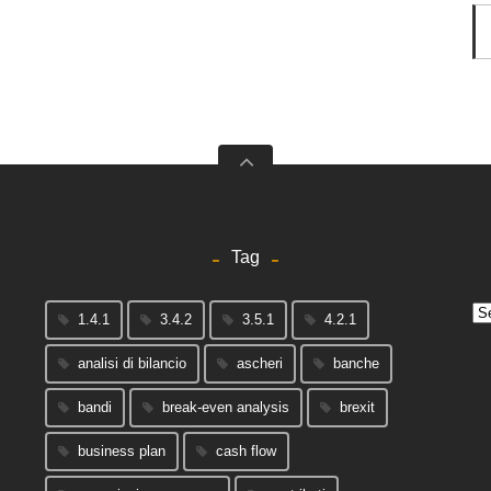
Tag
Arc
1.4.1
3.4.2
3.5.1
4.2.1
analisi di bilancio
ascheri
banche
bandi
break-even analysis
brexit
business plan
cash flow