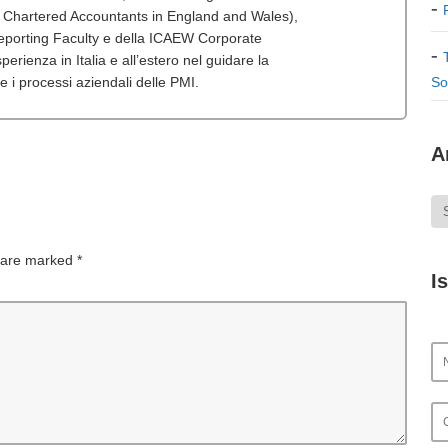
f Chartered Accountants in England and Wales),
porting Faculty e della ICAEW Corporate
erienza in Italia e all’estero nel guidare la
 e i processi aziendali delle PMI.
So
A
s are marked
*
I