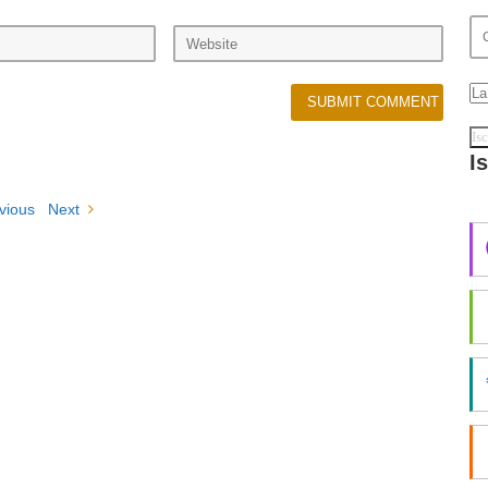
I
vious
Next