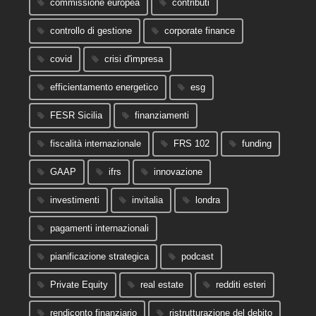
commissione europea
contributi
controllo di gestione
corporate finance
covid
crisi d'impresa
efficientamento energetico
esg
FESR Sicilia
finanziamenti
fiscalità internazionale
FRS 102
funding
GAAP
ifrs
innovazione
investimenti
invitalia
londra
pagamenti internazionali
pianificazione strategica
podcast
Private Equity
real estate
redditi esteri
rendiconto finanziario
ristrutturazione del debito