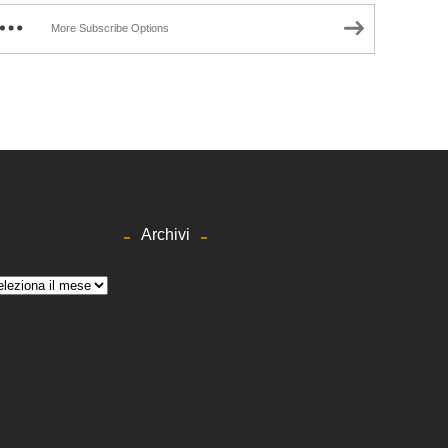
More Subscribe Options
Archivi
hivi