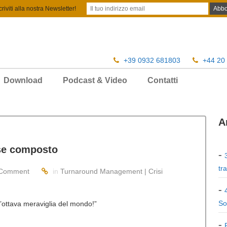
criviti alla nostra Newsletter!
+39 0932 681803
+44 20
Download
Podcast & Video
Contatti
A
sse composto
tr
Comment
in
Turnaround Management | Crisi
So
l’ottava meraviglia del mondo!”