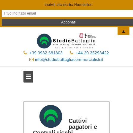
Iscriviti alla nostra Newsletter!
▲
+39 0932 681803
+44 20 35293422
info@studiobattagliacommercialisti.it
Cattivi
pagatori e
Centrali rischi