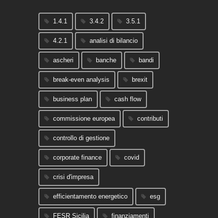
1.4.1
3.4.2
3.5.1
4.2.1
analisi di bilancio
ascheri
banche
bandi
break-even analysis
brexit
business plan
cash flow
commissione europea
contributi
controllo di gestione
corporate finance
covid
crisi d'impresa
efficientamento energetico
esg
FESR Sicilia
finanziamenti