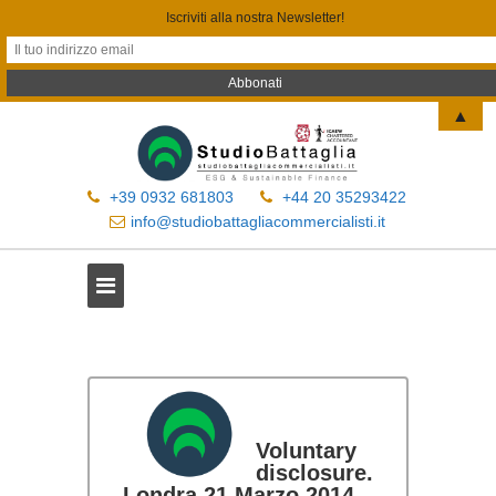
Iscriviti alla nostra Newsletter!
▲
+39 0932 681803
+44 20 35293422
info@studiobattagliacommercialisti.it
Voluntary
disclosure.
Londra 21 Marzo 2014