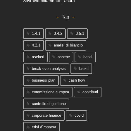
Sovraindebitamento | Usura
Tag
1.4.1
3.4.2
3.5.1
4.2.1
analisi di bilancio
ascheri
banche
bandi
break-even analysis
brexit
business plan
cash flow
commissione europea
contributi
controllo di gestione
corporate finance
covid
crisi d'impresa