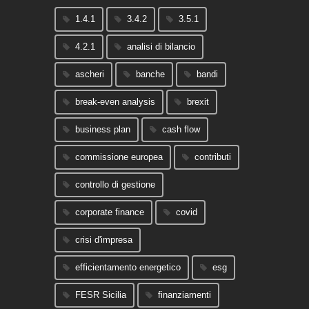
1.4.1
3.4.2
3.5.1
4.2.1
analisi di bilancio
ascheri
banche
bandi
break-even analysis
brexit
business plan
cash flow
commissione europea
contributi
controllo di gestione
corporate finance
covid
crisi d'impresa
efficientamento energetico
esg
FESR Sicilia
finanziamenti