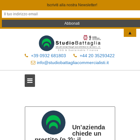
Iscriviti alla nostra Newsletter!
▲
+39 0932 681803
+44 20 35293422
info@studiobattagliacommercialisti.it
Un’azienda
chiede un
prestito (p.3): il