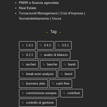
PNRR e finanza agevolata
Real Estate
Turnaround Management | Crisi d'Impresa |
Sovraindebitamento | Usura
Tag
1.4.1
3.4.2
3.5.1
4.2.1
analisi di bilancio
ascheri
banche
bandi
break-even analysis
brexit
business plan
cash flow
commissione europea
contributi
controllo di gestione