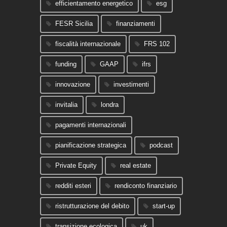
efficientamento energetico
esg
FESR Sicilia
finanziamenti
fiscalità internazionale
FRS 102
funding
GAAP
ifrs
innovazione
investimenti
invitalia
londra
pagamenti internazionali
pianificazione strategica
podcast
Private Equity
real estate
redditi esteri
rendiconto finanziario
ristrutturazione del debito
start-up
transizione ecologica
uk