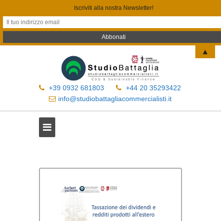
Iscriviti alla nostra Newsletter!
▲
+39 0932 681803
+44 20 35293422
info@studiobattagliacommercialisti.it