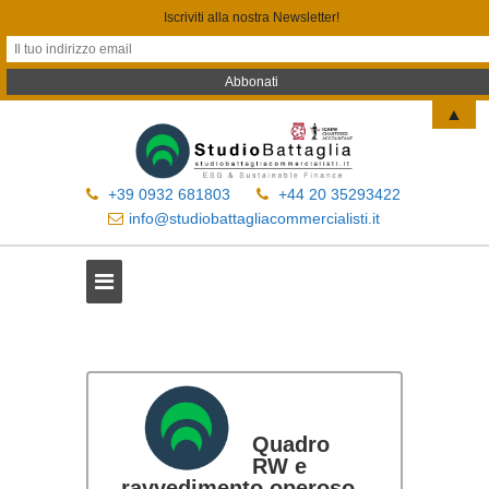
Iscriviti alla nostra Newsletter!
▲
+39 0932 681803
+44 20 35293422
info@studiobattagliacommercialisti.it
Quadro
RW e
ravvedimento operoso