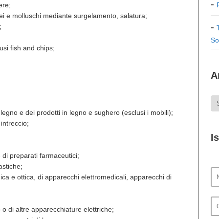
ere;
ei e molluschi mediante surgelamento, salatura;
;
So
usi fish and chips;
A
 legno e dei prodotti in legno e sughero (esclusi i mobili);
 intreccio;
I
 di preparati farmaceutici;
astiche;
ica e ottica, di apparecchi elettromedicali, apparecchi di
o di altre apparecchiature elettriche;