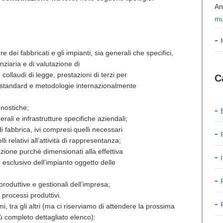
An
mu
e dei fabbricati e gli impianti, sia generali che specifici,
anziaria e di valutazione di
collaudi di legge, prestazioni di terzi per
C
do standard e metodologie internazionalmente
gnostiche;
rali e infrastrutture specifiche aziendali;
i fabbrica, ivi compresi quelli necessari
li relativi all’attività di rappresentanza;
zione purché dimensionati alla effettiva
o esclusivo dell’impianto oggetto delle
roduttive e gestionali dell’impresa;
 processi produttivi.
, tra gli altri (ma ci riserviamo di attendere la prossima
ù completo dettagliato elenco):