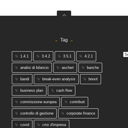
Tag
Arc
1.4.1
3.4.2
3.5.1
4.2.1
analisi di bilancio
ascheri
banche
bandi
break-even analysis
brexit
business plan
cash flow
commissione europea
contributi
controllo di gestione
corporate finance
covid
crisi d'impresa