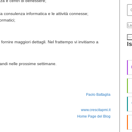
ezza e centri di benessere;
 la consulenza informatica e le attività connesse;
formatici;
ornire maggiori dettagli. Nel frattempo vi invitiamo a
I
 bandi nelle prossime settimane.
Paolo Battaglia
www.crescitapmi.it
Home Page del Blog