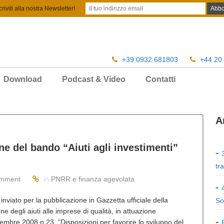
criviti alla nostra Newsletter!
+39 0932 681803
+44 20
Download
Podcast & Video
Contatti
A
e del bando “Aiuti agli investimenti”
tr
mment
in
PNRR e finanza agevolata
inviato per la pubblicazione in Gazzetta ufficiale della
So
one degli aiuti alle imprese di qualità, in attuazione
dicembre 2008 n.23, ”Disposizioni per favorire lo sviluppo del