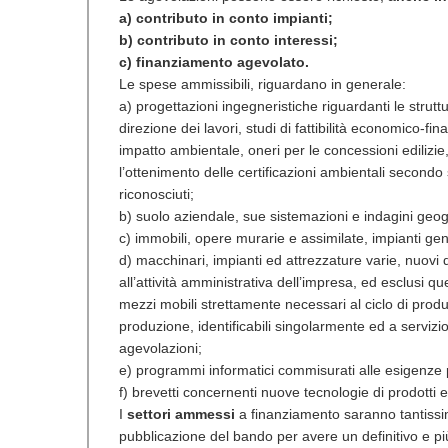
a) contributo in conto impianti;
b) contributo in conto interessi;
c) finanziamento agevolato.
Le spese ammissibili, riguardano in generale:
a) progettazioni ingegneristiche riguardanti le struttur
direzione dei lavori, studi di fattibilità economico-fin
impatto ambientale, oneri per le concessioni edilizie, 
l’ottenimento delle certificazioni ambientali secon
riconosciuti;
b) suolo aziendale, sue sistemazioni e indagini geo
c) immobili, opere murarie e assimilate, impianti gene
d) macchinari, impianti ed attrezzature varie, nuovi d
all’attività amministrativa dell’impresa, ed esclusi quel
mezzi mobili strettamente necessari al ciclo di produ
produzione, identificabili singolarmente ed a servizi
agevolazioni;
e) programmi informatici commisurati alle esigenze p
f) brevetti concernenti nuove tecnologie di prodotti e
I
settori ammessi
a finanziamento saranno tantissimi
pubblicazione del bando per avere un definitivo e pi