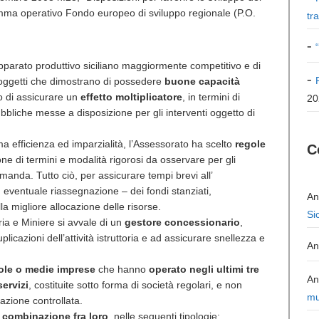
gramma operativo Fondo europeo di sviluppo regionale (P.O.
tr
apparato produttivo siciliano maggiormente competitivo e di
i soggetti che dimostrano di possedere
buone capacità
o di assicurare un
effetto moltiplicatore
, in termini di
20
ubbliche messe a disposizione per gli interventi oggetto di
ma efficienza ed imparzialità, l’Assessorato ha scelto
regole
C
ione di termini e modalità rigorosi da osservare per gli
manda. Tutto ciò, per assicurare tempi brevi all’
d eventuale riassegnazione – dei fondi stanziati,
An
la migliore allocazione delle risorse.
Si
ria e Miniere si avvale di un
gestore concessionario
,
cazioni dell’attività istruttoria e ad assicurare snellezza e
An
ole o medie imprese
che hanno
operato negli ultimi tre
An
servizi
, costituite sotto forma di società regolari, e non
mu
zione controllata.
 combinazione fra loro
, nelle seguenti tipologie: