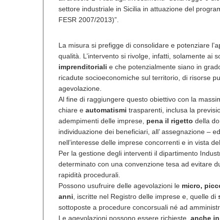
settore industriale in Sicilia in attuazione del pro
FESR 2007/2013)”.
La misura si prefigge di consolidare e potenziare l’
qualità. L’intervento si rivolge, infatti, solamente a
imprenditoriali
e che potenzialmente siano in grad
ricadute socioeconomiche sul territorio, di risorse p
agevolazione.
Al fine di raggiungere questo obiettivo con la massi
chiare e
automatismi
trasparenti, inclusa la previs
adempimenti delle imprese,
pena il rigetto
della do
individuazione dei beneficiari, all’ assegnazione – e
nell’interesse delle imprese concorrenti e in vista del
Per la gestione degli interventi il dipartimento Indust
determinato con una convenzione tesa ad evitare dupli
rapidità procedurali.
Possono usufruire delle agevolazioni le
micro, picc
anni
, iscritte nel Registro delle imprese e, quelle di
sottoposte a procedure concorsuali né ad amministra
Le agevolazioni possono essere richieste,
anche in