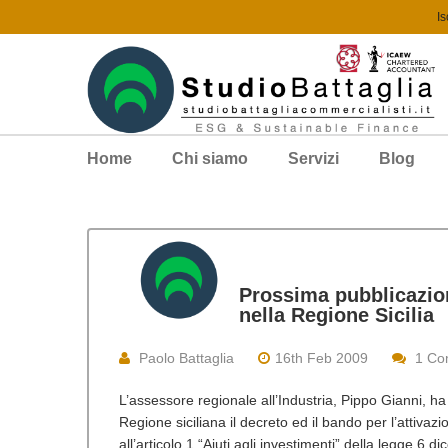
Is
Home
Chi siamo
Servizi
Blog
Prossima pubblicazion
nella Regione Sicilia
Paolo Battaglia
16th Feb 2009
1 Co
L’assessore regionale all’Industria, Pippo Gianni, ha 
Regione siciliana il decreto ed il bando per l’attivazi
all’articolo 1 “Aiuti agli investimenti” della legge 6 