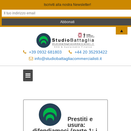
Iscriviti alla nostra Newsletter!
▲
+39 0932 681803
+44 20 35293422
info@studiobattagliacommercialisti.it
Prestiti e
usura:
difendiamoci (parte 1: i