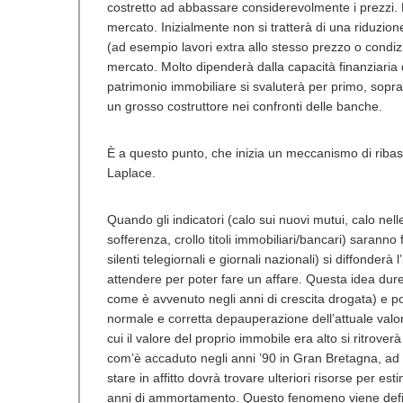
costretto ad abbassare considerevolmente i prezzi. 
mercato. Inizialmente non si tratterà di una riduzi
(ad esempio lavori extra allo stesso prezzo o condiz
mercato. Molto dipenderà dalla capacità finanziaria 
patrimonio immobiliare si svaluterà per primo, soprat
un grosso costruttore nei confronti delle banche.
È a questo punto, che inizia un meccanismo di ribass
Laplace.
Quando gli indicatori (calo sui nuovi mutui, calo nel
sofferenza, crollo titoli immobiliari/bancari) sarann
silenti telegiornali e giornali nazionali) si diffonderà
attendere per poter fare un affare. Questa idea dure
come è avvenuto negli anni di crescita drogata) e p
normale e corretta depauperazione dell’attuale valor
cui il valore del proprio immobile era alto si ritrove
com’è accaduto negli anni ’90 in Gran Bretagna, ad
stare in affitto dovrà trovare ulteriori risorse per es
anni di ammortamento. Questo fenomeno viene defini