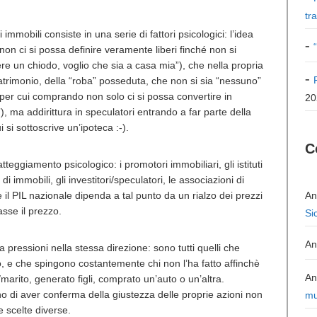
tr
obili consiste in una serie di fattori psicologici: l’idea
e non ci si possa definire veramente liberi finché non si
re un chiodo, voglio che sia a casa mia”), che nella propria
patrimonio, della “roba” posseduta, che non si sia “nessuno”
 per cui comprando non solo ci si possa convertire in
20
), ma addirittura in speculatori entrando a far parte della
si sottoscrive un’ipoteca :-).
C
ggiamento psicologico: i promotori immobiliari, gli istituti
i immobili, gli investitori/speculatori, le associazioni di
he il PIL nazionale dipenda a tal punto da un rialzo dei prezzi
An
sse il prezzo.
Si
An
 pressioni nella stessa direzione: sono tutti quelli che
, e che spingono costantemente chi non l’ha fatto affinchè
An
marito, generato figli, comprato un’auto o un’altra.
 di aver conferma della giustezza delle proprie azioni non
mu
e scelte diverse.