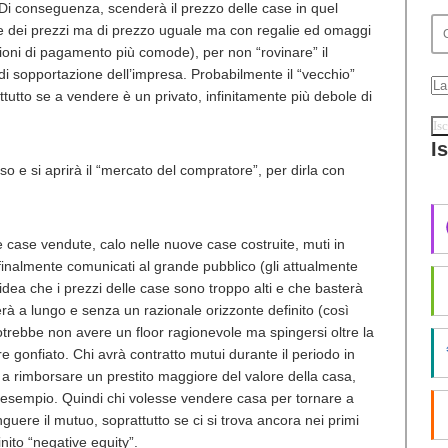
Di conseguenza, scenderà il prezzo delle case in quel
one dei prezzi ma di prezzo uguale ma con regalie ed omaggi
ioni di pagamento più comode), per non “rovinare” il
di sopportazione dell’impresa. Probabilmente il “vecchio”
tutto se a vendere è un privato, infinitamente più debole di
I
o e si aprirà il “mercato del compratore”, per dirla con
le case vendute, calo nelle nuove case costruite, muti in
o finalmente comunicati al grande pubblico (gli attualmente
 l’idea che i prezzi delle case sono troppo alti e che basterà
rà a lungo e senza un razionale orizzonte definito (così
otrebbe non avere un floor ragionevole ma spingersi oltre la
e gonfiato. Chi avrà contratto mutui durante il periodo in
rà a rimborsare un prestito maggiore del valore della casa,
 esempio. Quindi chi volesse vendere casa per tornare a
tinguere il mutuo, soprattutto se ci si trova ancora nei primi
to “negative equity”.