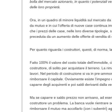
bolla del mercato azionario, in quanto i potenziali ven
delle loro proprietà.
Ora, in un quadro di minore liquidità sul mercato da p
da mutuo e in cui l’offerta di nuove case continua imp
che i prezzi delle case, nelle loro diverse tipologie
preceduta da un aumento delle offerte di vendita di c
Per quanto riguarda i costruttori, questi, di norma,
Fatto 100% il valore del costo totale dell’immobile, c
costruttore, di solito per acquistare il terreno. La
lavori. Nel periodo di costruzione si va in pre-ammo
rimborsare il capitale. Ovviamente esiste l’impegno d
caparre degli acquirenti e poi saldi derivanti dalla v
Ma se caparre e saldo prezzo non arrivano, ad esemp
costruttore un problema. La banca vuole rientrare sec
rimborsare il mutuo ma accollarlo (con i subentri) ag