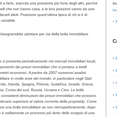
 a farlo, esercita una pressione più forte degli altri, perché
An
i quelli che non hanno casa, e le loro posizioni vanno da una
mu
rli idioti. Posizione quest’ultima tipica di chi si è di
variabile.
bisognerebbe adottare per via della bolla immobiliare.
C
e si presenta periodicamente nei mercati immobiliari locali,
umento dei prezzi immobiliari che si portano a livelli
arametri economici. A partire da 2007 numerosi analisti
liare in molte aree del mondo, in particolare negli Stati
anda, Irlanda, Spagna, Polonia, Sudafrica, Israele, Grecia,
a, Corea del sud, Russia, Ucraina e Cina. Le bolle
 consistenti diminuzioni dei prezzi immobiliari che possono
potecario superiore al valore corrente della proprietà). Come
tificare una bolla immobiliare se non retrospettivamente, dopo
e è solitamente un processo più lento dello scoppio di una