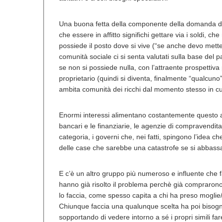
Una buona fetta della componente della domanda di imm
che essere in affitto significhi gettare via i soldi, ch
possiede il posto dove si vive (“se anche devo mette
comunità sociale ci si senta valutati sulla base del 
se non si possiede nulla, con l’attraente prospettiva
proprietario (quindi si diventa, finalmente “qualcuno”
ambita comunità dei ricchi dal momento stesso in cui 
Enormi interessi alimentano costantemente questo atte
bancari e le finanziarie, le agenzie di compravendita d
categoria, i governi che, nei fatti, spingono l’idea c
delle case che sarebbe una catastrofe se si abbassa
E c’è un altro gruppo più numeroso e influente che fa
hanno già risolto il problema perchè già comprarono
lo faccia, come spesso capita a chi ha preso moglie/
Chiunque faccia una qualunque scelta ha poi bisogno
sopportando di vedere intorno a sé i propri simili far