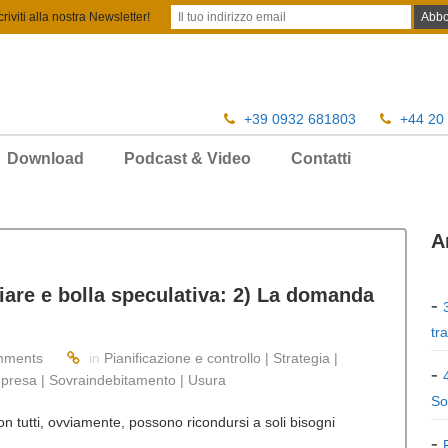
criviti alla nostra Newsletter!
+39 0932 681803
+44 20
Download
Podcast & Video
Contatti
A
are e bolla speculativa: 2) La domanda
tr
mments
in
Pianificazione e controllo | Strategia |
presa | Sovraindebitamento | Usura
So
n tutti, ovviamente, possono ricondursi a soli bisogni