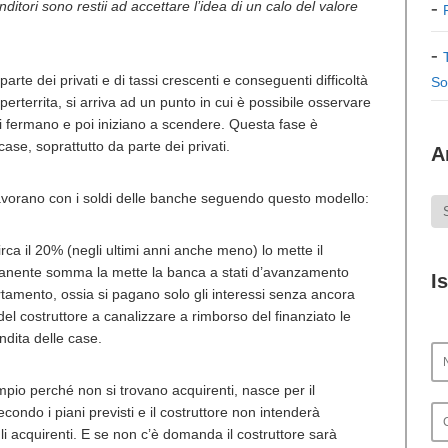
ditori sono restii ad accettare l’idea di un calo del valore
arte dei privati e di tassi crescenti e conseguenti difficoltà
So
erterrita, si arriva ad un punto in cui è possibile osservare
, si fermano e poi iniziano a scendere. Questa fase è
ase, soprattutto da parte dei privati.
A
 lavorano con i soldi delle banche seguendo questo modello:
irca il 20% (negli ultimi anni anche meno) lo mette il
 rimanente somma la mette la banca a stati d’avanzamento
I
rtamento, ossia si pagano solo gli interessi senza ancora
el costruttore a canalizzare a rimborso del finanziato le
endita delle case.
io perché non si trovano acquirenti, nasce per il
ondo i piani previsti e il costruttore non intenderà
li acquirenti. E se non c’è domanda il costruttore sarà