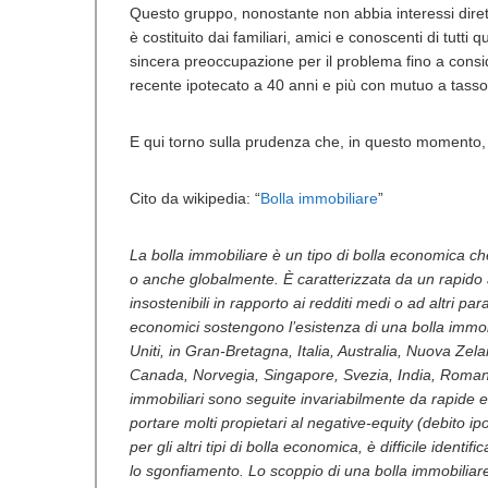
Questo gruppo, nonostante non abbia interessi diretti
è costituito dai familiari, amici e conoscenti di tutt
sincera preoccupazione per il problema fino a considera
recente ipotecato a 40 anni e più con mutuo a tasso 
E qui torno sulla prudenza che, in questo momento, 
Cito da wikipedia: “
Bolla immobiliare
”
La bolla immobiliare è un tipo di bolla economica ch
o anche globalmente. È caratterizzata da un rapido a
insostenibili in rapporto ai redditi medi o ad altri p
economici sostengono l’esistenza di una bolla immobi
Uniti, in Gran-Bretagna, Italia, Australia, Nuova Zel
Canada, Norvegia, Singapore, Svezia, India, Romani
immobiliari sono seguite invariabilmente da rapide e
portare molti propietari al negative-equity (debito i
per gli altri tipi di bolla economica, è difficile iden
lo sgonfiamento. Lo scoppio di una bolla immobiliar