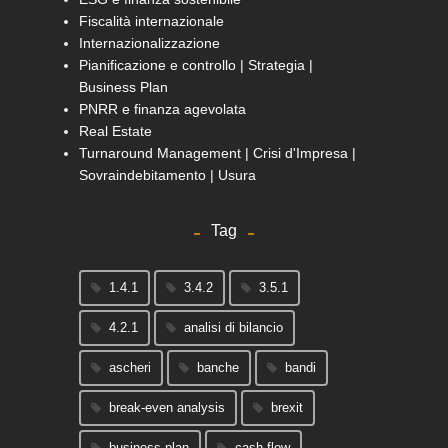
Fiscalità internazionale
Internazionalizzazione
Pianificazione e controllo | Strategia |
Business Plan
PNRR e finanza agevolata
Real Estate
Turnaround Management | Crisi d'Impresa |
Sovraindebitamento | Usura
Tag
1.4.1
3.4.2
3.5.1
4.2.1
analisi di bilancio
ascheri
banche
bandi
break-even analysis
brexit
business plan
cash flow