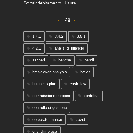
Sovraindebitamento | Usura
Tag
1.4.1
3.4.2
3.5.1
4.2.1
analisi di bilancio
ascheri
banche
bandi
break-even analysis
brexit
business plan
cash flow
commissione europea
contributi
controllo di gestione
corporate finance
covid
crisi d'impresa