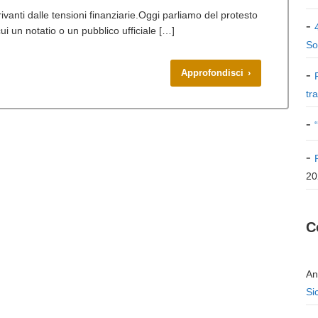
vanti dalle tensioni finanziarie.Oggi parliamo del protesto
ui un notatio o un pubblico ufficiale […]
So
Approfondisci ›
tr
20
C
An
Si