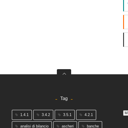
Tag
Arc
1.4.1
3.4.2
3.5.1
4.2.1
analisi di bilancio
ascheri
banche