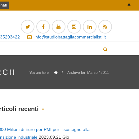
▲
 35293422
info@studiobattagliacommercialisti.it
RCH
/
Archive for: Marzo / 2011
You are here:
rticoli recenti
300 Milioni di Euro per PMI per il sostegno alla
ansizione industriale
2023.09.21 Gio