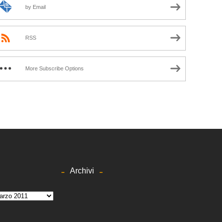
by Email
RSS
More Subscribe Options
Archivi
hivi