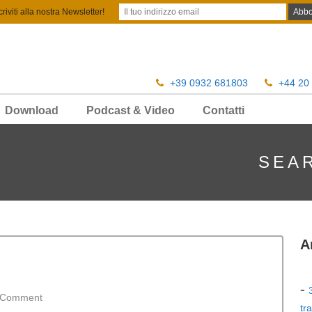
criviti alla nostra Newsletter!
+39 0932 681803
+44 20
Download
Podcast & Video
Contatti
SEA
A
 Comment
tr