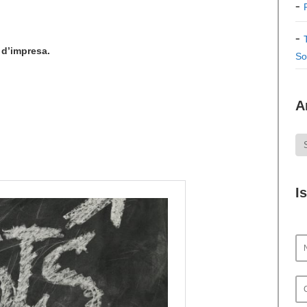
i d’impresa.
So
A
I