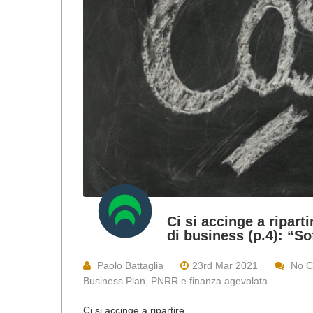
Ci si accinge a ripart
di business (p.4): “So
Paolo Battaglia
23rd Mar 2021
No 
Business Plan
,
PNRR e finanza agevolata
Ci si accinge a ripartire.