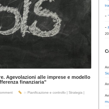
tr
20
C
An
Si
ire. Agevolazioni alle imprese e modello
fferenza finanziaria”
An
Comment
in
Pianificazione e controllo | Strategia |
An
mu