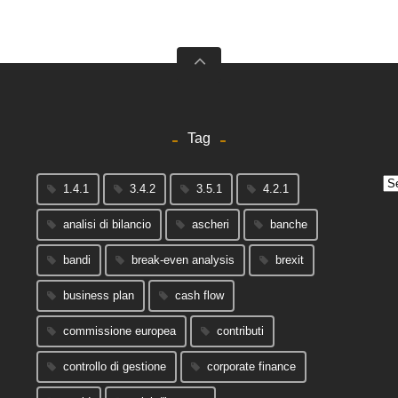
Tag
Arc
1.4.1
3.4.2
3.5.1
4.2.1
analisi di bilancio
ascheri
banche
bandi
break-even analysis
brexit
business plan
cash flow
commissione europea
contributi
controllo di gestione
corporate finance