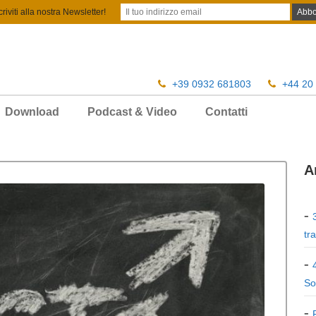
criviti alla nostra Newsletter!
+39 0932 681803
+44 20
Download
Podcast & Video
Contatti
A
tr
So