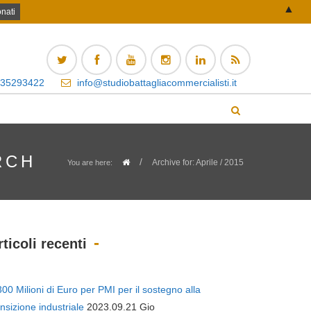
▲
 35293422
info@studiobattagliacommercialisti.it
RCH
/
Archive for: Aprile / 2015
You are here:
rticoli recenti
300 Milioni di Euro per PMI per il sostegno alla
ansizione industriale
2023.09.21 Gio