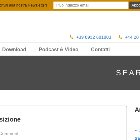
criviti alla nostra Newsletter!
+39 0932 681803
+44 20
Download
Podcast & Video
Contatti
SEA
A
sizione
Comment
tr