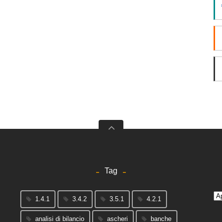
Tag
Arc
1.4.1
3.4.2
3.5.1
4.2.1
analisi di bilancio
ascheri
banche