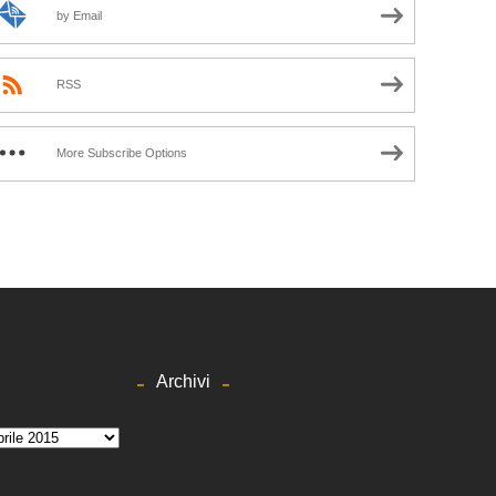
by Email
RSS
More Subscribe Options
Archivi
hivi