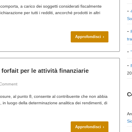
 comporta, a carico dei soggetti considerati fiscalmente
ichiarazione per tutti i redditi, ancorché prodotti in altri
So
Approfondisci ›
tr
forfait per le attività finanziarie
20
Comment
C
closure, al punto 8, consente al contribuente che non abbia
o, in luogo della determinazione analitica dei rendimenti, di
An
Si
Approfondisci ›