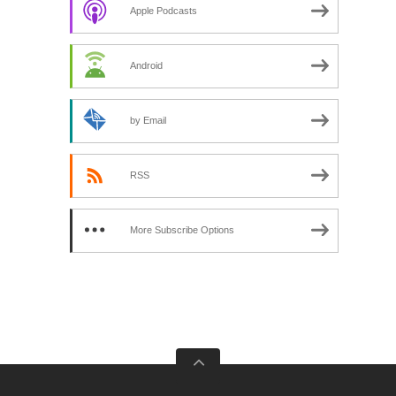
Apple Podcasts
Android
by Email
RSS
More Subscribe Options