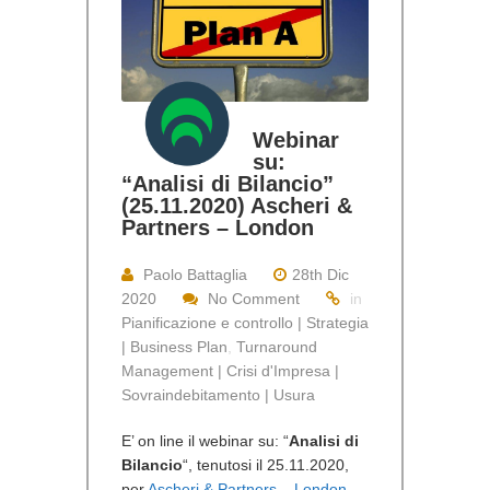
Webinar
su:
“Analisi di Bilancio”
(25.11.2020) Ascheri &
Partners – London
Paolo Battaglia
28th Dic
2020
No Comment
in
Pianificazione e controllo | Strategia
| Business Plan
,
Turnaround
Management | Crisi d'Impresa |
Sovraindebitamento | Usura
E’ on line il webinar su: “
Analisi di
Bilancio
“, tenutosi il 25.11.2020,
per
Ascheri & Partners – London
.