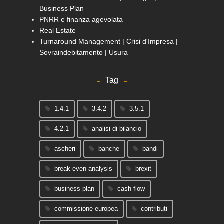
Business Plan
PNRR e finanza agevolata
Real Estate
Turnaround Management | Crisi d'Impresa |
Sovraindebitamento | Usura
Tag
1.4.1
3.4.2
3.5.1
4.2.1
analisi di bilancio
ascheri
banche
bandi
break-even analysis
brexit
business plan
cash flow
commissione europea
contributi