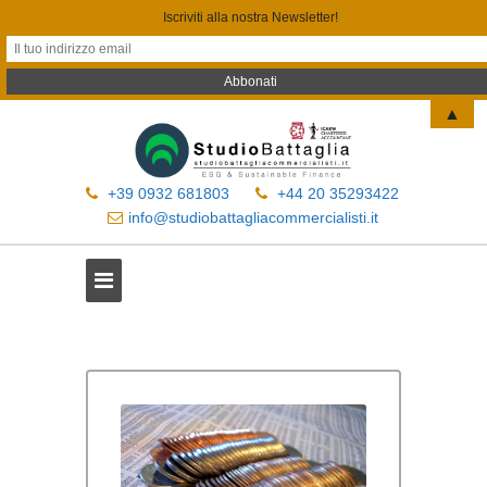
Iscriviti alla nostra Newsletter!
▲
+39 0932 681803
+44 20 35293422
info@studiobattagliacommercialisti.it