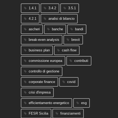
1.4.1
3.4.2
3.5.1
4.2.1
analisi di bilancio
ascheri
banche
bandi
break-even analysis
brexit
business plan
cash flow
commissione europea
contributi
controllo di gestione
corporate finance
covid
crisi d'impresa
efficientamento energetico
esg
FESR Sicilia
finanziamenti