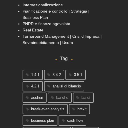
Internazionalizzazione
Pianificazione e controllo | Strategia |
Business Plan
PNRR e finanza agevolata
Real Estate
Turnaround Management | Crisi d'Impresa |
Sovraindebitamento | Usura
Tag
1.4.1
3.4.2
3.5.1
4.2.1
analisi di bilancio
ascheri
banche
bandi
break-even analysis
brexit
business plan
cash flow