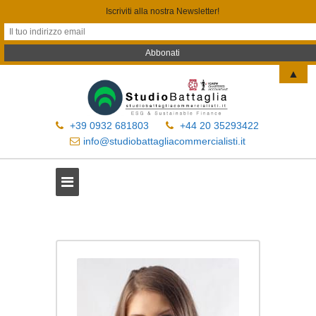
Iscriviti alla nostra Newsletter!
▲
+39 0932 681803
+44 20 35293422
info@studiobattagliacommercialisti.it