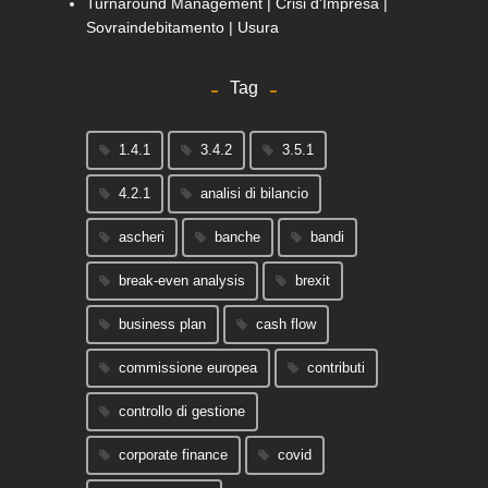
Turnaround Management | Crisi d'Impresa |
Sovraindebitamento | Usura
Tag
1.4.1
3.4.2
3.5.1
4.2.1
analisi di bilancio
ascheri
banche
bandi
break-even analysis
brexit
business plan
cash flow
commissione europea
contributi
controllo di gestione
corporate finance
covid