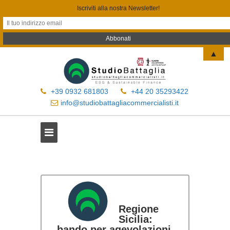
Iscriviti alla nostra Newsletter!
▲
+39 0932 681803
+44 20 35293422
info@studiobattagliacommercialisti.it
Regione
Sicilia:
bando per agevolazioni