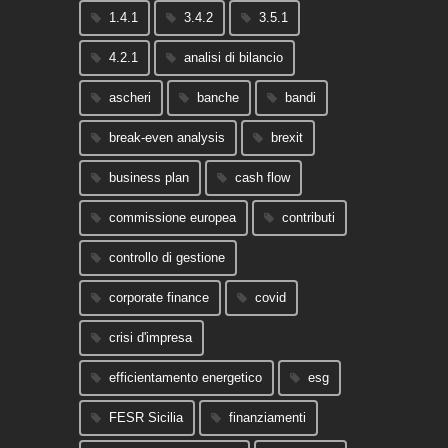
1.4.1
3.4.2
3.5.1
4.2.1
analisi di bilancio
ascheri
banche
bandi
break-even analysis
brexit
business plan
cash flow
commissione europea
contributi
controllo di gestione
corporate finance
covid
crisi d'impresa
efficientamento energetico
esg
FESR Sicilia
finanziamenti