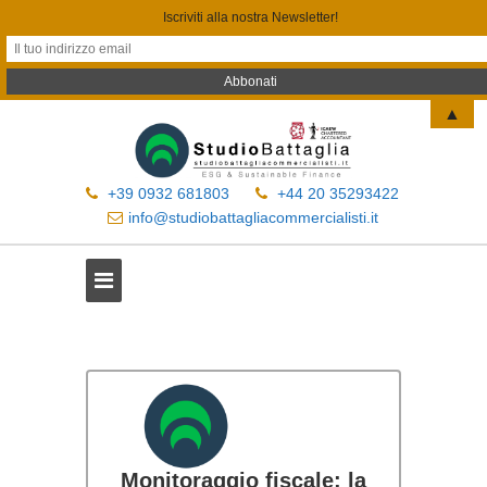
Iscriviti alla nostra Newsletter!
▲
+39 0932 681803
+44 20 35293422
info@studiobattagliacommercialisti.it
Monitoraggio fiscale: la