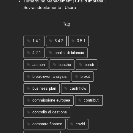
Turnaround Management | Crisi d'Impresa |
Sovraindebitamento | Usura
Tag
1.4.1
3.4.2
3.5.1
4.2.1
analisi di bilancio
ascheri
banche
bandi
break-even analysis
brexit
business plan
cash flow
commissione europea
contributi
controllo di gestione
corporate finance
covid