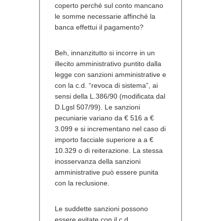
coperto perché sul conto mancano
le somme necessarie affinché la
banca effettui il pagamento?
Beh, innanzitutto si incorre in un
illecito amministrativo puntito dalla
legge con sanzioni amministrative e
con la c.d. “revoca di sistema”, ai
sensi della L.386/90 (modificata dal
D.Lgsl 507/99). Le sanzioni
pecuniarie variano da € 516 a €
3.099 e si incrementano nel caso di
importo facciale superiore a a €
10.329 o di reiterazione. La stessa
inosservanza della sanzioni
amministrative può essere punita
con la reclusione.
Le suddette sanzioni possono
essere evitate con il c.d.