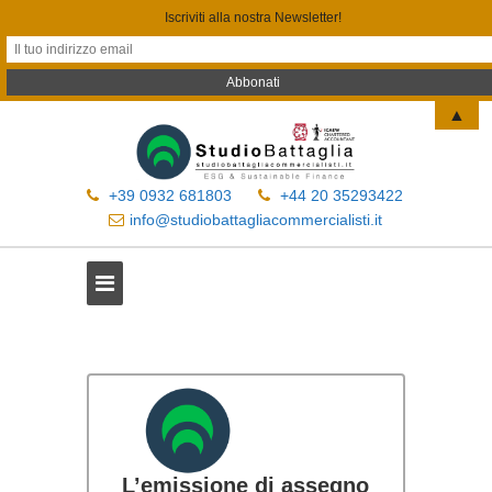
Iscriviti alla nostra Newsletter!
▲
+39 0932 681803
+44 20 35293422
info@studiobattagliacommercialisti.it
L’emissione di assegno