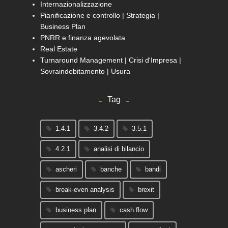
Internazionalizzazione
Pianificazione e controllo | Strategia |
Business Plan
PNRR e finanza agevolata
Real Estate
Turnaround Management | Crisi d'Impresa |
Sovraindebitamento | Usura
Tag
1.4.1
3.4.2
3.5.1
4.2.1
analisi di bilancio
ascheri
banche
bandi
break-even analysis
brexit
business plan
cash flow