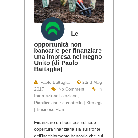
Le
opportunità non
bancarie per finanziare
una impresa nel Regno
Unito (di Paolo
Battaglia)
Paolo Battaglia
22nd Mag
2017
No Comment
in
Internazionalizzazione
,
Pianificazione e controllo | Strategia
| Business Plan
Finanziare un business richiede
copertura finanziaria sia sul fronte
dell’indebitamento bancario che sul