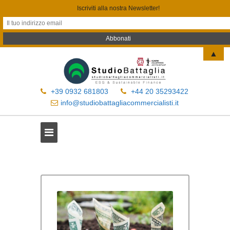
Iscriviti alla nostra Newsletter!
▲
+39 0932 681803
+44 20 35293422
info@studiobattagliacommercialisti.it