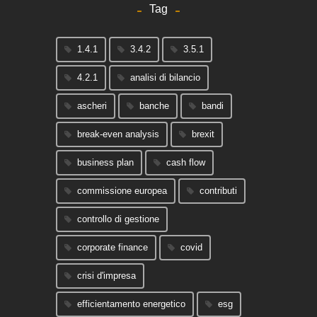
Tag
1.4.1
3.4.2
3.5.1
4.2.1
analisi di bilancio
ascheri
banche
bandi
break-even analysis
brexit
business plan
cash flow
commissione europea
contributi
controllo di gestione
corporate finance
covid
crisi d'impresa
efficientamento energetico
esg