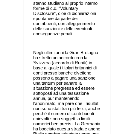
stanno studiano al proprio interno 
forme di c.d. “Voluntary 
Disclosure”, cioé di dichiarazioni 
spontanee da parte dei 
contribuenti, con alleggerimento 
delle sanzioni e delle eventuali 
conseguenze penali.
Negli ultimi anni la Gran Bretagna 
ha stretto un accordo con la 
Svizzera (accordo di Rubik) in 
base al quale i titolari britannici di 
conti presso banche elvetiche 
possono a pagare una sanzione 
una tantum per sanare la 
situazione pregressa ed essere 
sottoposti ad una tassazione 
annua, pur mantenendo 
l’anonimato, ma pare che i risultati 
non sono stati tra i più felici, anche 
perché il numero di contribuenti 
coinvolti sono soggetti a limiti 
numerici ben precisi. La Germania 
ha bocciato questa strada e anche 
l’Italia sembra orientata verso una 