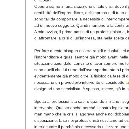
difficoltà?
Oppure siamo in una situazione di tale crisi, dove i
credibilità dell’imprenditore, dell’impresa e di tutto q
sono tali da comportare la necessità di interrompere 
ad un nuovo soggetto. Quindi mantenere la continui
A mio avviso, il primo passo di un professionista e, i
di affrontare la crisi di un’impresa, sta nella scelta 
Per fare questo bisogna essere rapidi e risoluti nei 
l’imprenditore è quasi sempre già molto avanti nella
situazione aziendale, convinto di aver sempre molto t
sono quelli che lui ritrae dall’aver sperimentato i pr
evidentemente già molto oltre la fisiologica fase di de
necessario un prevedibile intervento di cosiddetto
t
rivolge ad uno specialista, è spesso, invece, già in pi
Spetta al professionista capire quando iniziano i se
intervenire. Questo anche perché il nostro legislatore
man mano che la crisi si aggrava anche noi dobbiamo 
disposizione. E se noi professionisti riusciamo ad e
interlocutore il perché sia necessario utilizzare un