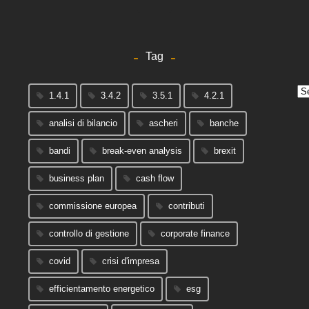
Tag
Arc
1.4.1
3.4.2
3.5.1
4.2.1
analisi di bilancio
ascheri
banche
bandi
break-even analysis
brexit
business plan
cash flow
commissione europea
contributi
controllo di gestione
corporate finance
covid
crisi d'impresa
efficientamento energetico
esg