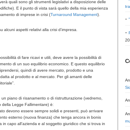
rà quali sono gli strumenti legislativi a disposizione delle
tr
ifiche). E il punto di vista sarà quello della mia esperienza
namento di imprese in crisi (
Turnaround Management
).
alcuni aspetti relativi alla crisi d’impresa.
20
ibilità di fare ricavi e utili, deve avere la possibilità di
C
imento di un suo equilibrio economico. E questo equilibrio
riprendersi, quindi di avere mercato, prodotto e una
adatta al prodotto e al mercato. Per gli amanti delle
An
toriale”.
Si
n piano di risanamento o di ristrutturazione (vedremo,
An
o della Legge Fallimentare) è:
cato devono essere sempre solidi e presenti, può arrivare
An
ento esterno (nuova finanza) che tenga ancora in bonis
mu
 in capo all’azienda e al soggetto giuridico che si trova in