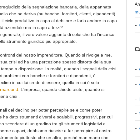
An
l pregiudizio della segnalazione bancaria, della appannata
mu
uello che ne deriva (su banche, fornitori, clienti, dipendenti)
il ciclo produttivo in capo al debitore e farlo andare in capo
tà aziendale ma in capo a terzi?
n generale, il vero valore aggiunto di colui che ha l’incarico
dello strumento giuridico più appropriato.
C
confronti del nostro imprenditore. Quando si rivolge a me,
 sua crisi ed ha una percezione spesso distorta della sua
empo a disposizione. In realtà, quando i segnali della crisi
imi problemi con banche e fornitori e dipendenti, è
clino in cui lui crede di essere, quella in cui è solo
urnaround
. L’impresa,
quando chiede aiuto, quando si
ena crisi .
gnali del declino per poter percepire se e come poter
 ha dato strumenti diversi e scalabili, progressivi, per cui
scendere di un gradino tra gli strumenti legislativi a
sserne capaci, dobbiamo riuscire a far percepire al nostro
o strumento piuttosto che un altro, perché man mano che