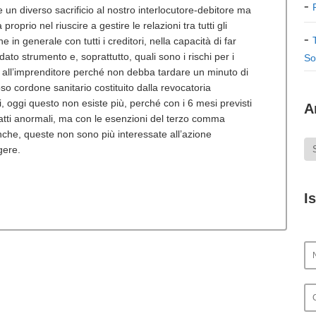
e un diverso sacrificio al nostro interlocutore-debitore ma
 proprio nel riuscire a gestire le relazioni tra tutti gli
 in generale con tutti i creditori, nella capacità di far
dato strumento e, soprattutto, quali sono i rischi per i
So
e all’imprenditore perché non debba tardare un minuto di
oso cordone sanitario costituito dalla revocatoria
i, oggi questo non esiste più, perché con i 6 mesi previsti
A
i atti anormali, ma con le esenzioni del terzo comma
anche, queste non sono più interessate all’azione
ngere.
I