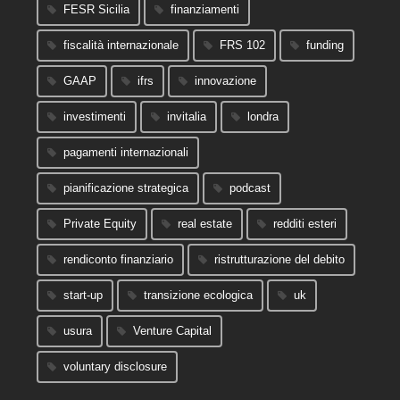
FESR Sicilia
finanziamenti
fiscalità internazionale
FRS 102
funding
GAAP
ifrs
innovazione
investimenti
invitalia
londra
pagamenti internazionali
pianificazione strategica
podcast
Private Equity
real estate
redditi esteri
rendiconto finanziario
ristrutturazione del debito
start-up
transizione ecologica
uk
usura
Venture Capital
voluntary disclosure