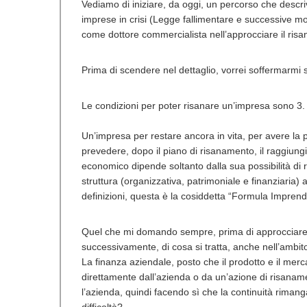
Vediamo di iniziare, da oggi, un percorso che descrive
imprese in crisi (Legge fallimentare e successive mod
come dottore commercialista nell’approcciare il risa
Prima di scendere nel dettaglio, vorrei soffermarmi su 
Le condizioni per poter risanare un’impresa sono 3.
Un’impresa per restare ancora in vita, per avere la poss
prevedere, dopo il piano di risanamento, il raggiung
economico dipende soltanto dalla sua possibilità di 
struttura (organizzativa, patrimoniale e finanziaria) 
definizioni, questa è la cosiddetta “Formula Imprendi
Quel che mi domando sempre, prima di approcciare u
successivamente, di cosa si tratta, anche nell’ambit
La finanza aziendale, posto che il prodotto e il mer
direttamente dall’azienda o da un’azione di risanam
l’azienda, quindi facendo sì che la continuità rimanga