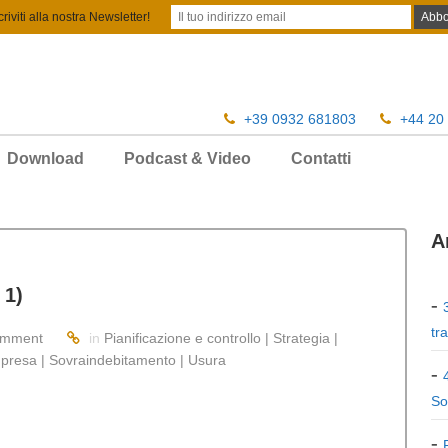
criviti alla nostra Newsletter!
+39 0932 681803
+44 20
Download
Podcast & Video
Contatti
A
 1)
tr
omment
in
Pianificazione e controllo | Strategia |
presa | Sovraindebitamento | Usura
So