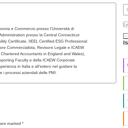
onomia e Commercio presso l’Università di
dministration presso la Central Connecticut
lity Certificate, IIEEL Certified ESG Professional
I
tore Commercialista, Revisore Legale e ICAEW
f Chartered Accountants in England and Wales),
porting Faculty e della ICAEW Corporate
erienza in Italia e all’estero nel guidare la
 e i processi aziendali delle PMI.
s are marked
*