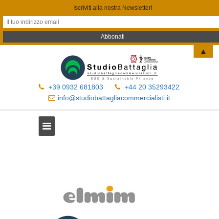
Iscriviti alla nostra Newsletter!
▲
+39 0932 681803
+44 20 35293422
info@studiobattagliacommercialisti.it