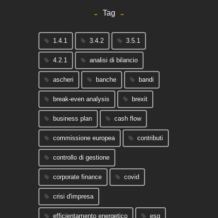
Tag
1.4.1
3.4.2
3.5.1
4.2.1
analisi di bilancio
ascheri
banche
bandi
break-even analysis
brexit
business plan
cash flow
commissione europea
contributi
controllo di gestione
corporate finance
covid
crisi d'impresa
efficientamento energetico
esg