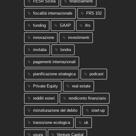
FESR Sicilia
finanziamenti
fiscalità internazionale
FRS 102
funding
GAAP
ifrs
innovazione
investimenti
invitalia
londra
pagamenti internazionali
pianificazione strategica
podcast
Private Equity
real estate
redditi esteri
rendiconto finanziario
ristrutturazione del debito
start-up
transizione ecologica
uk
usura
Venture Capital