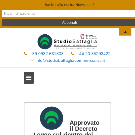
Iscriviti alla nostra Newsletter!
▲
+39 0932 681803
+44 20 35293422
info@studiobattagliacommercialisti.it
Approvato
il Decreto
Legge sul rientro dei