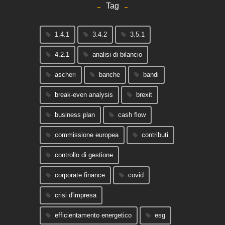
Tag
1.4.1
3.4.2
3.5.1
4.2.1
analisi di bilancio
ascheri
banche
bandi
break-even analysis
brexit
business plan
cash flow
commissione europea
contributi
controllo di gestione
corporate finance
covid
crisi d'impresa
efficientamento energetico
esg