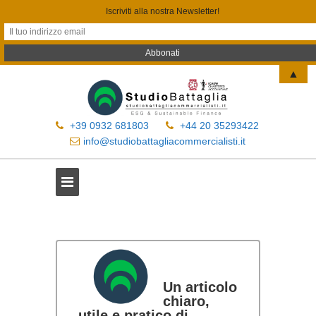
Iscriviti alla nostra Newsletter!
▲
+39 0932 681803
+44 20 35293422
info@studiobattagliacommercialisti.it
Un articolo
chiaro,
utile e pratico di