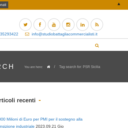
▲
 35293422
info@studiobattagliacommercialisti.it
RCH
/
Tag search for: PSR Sicilia
You are here:
rticoli recenti
300 Milioni di Euro per PMI per il sostegno alla
ansizione industriale
2023.09.21 Gio