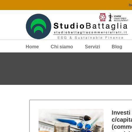
Is
Home
Chi siamo
Servizi
Blog
Investi
c/capit
(commer