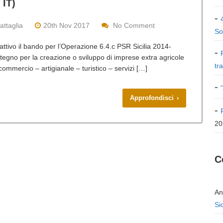
 IT)
attaglia
20th Nov 2017
No Comment
So
è attivo il bando per l’Operazione 6.4.c PSR Sicilia 2014-
tegno per la creazione o sviluppo di imprese extra agricole
tr
 commercio – artigianale – turistico – servizi […]
Approfondisci ›
20
C
An
Si