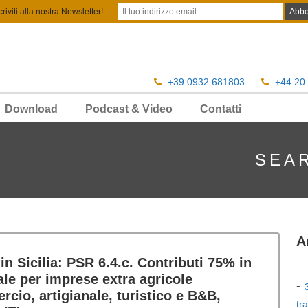
criviti alla nostra Newsletter!
+39 0932 681803
+44 20
Download
Podcast & Video
Contatti
SEA
A
 in Sicilia: PSR 6.4.c. Contributi 75% in
ale per imprese extra agricole
cio, artigianale, turistico e B&B,
tr