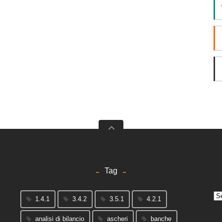
Tag
Arc
1.4.1
3.4.2
3.5.1
4.2.1
analisi di bilancio
ascheri
banche