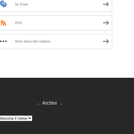
by Email
RSS
More Subscribe Options
Archivi
hivi